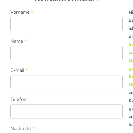
Vorname
*
H
b
ic
d
Name
*
I
z
D
g
E-Mail
*
E
D
z
Telefon
K
g
z
h
Nachricht
*